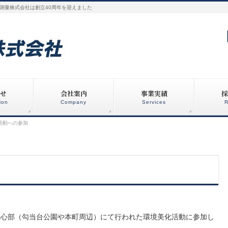
測量株式会社は創立40周年を迎えました
せ
会社案内
事業実績
採
ion
Company
Services
R
活動への参加
市の中心部（勾当台公園や本町周辺）にて行われた環境美化活動に参加し