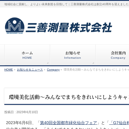
地域社会に貢献し、よりよい未来創造を目指して｜三善測量株式会社は創立40周年を迎えました
ホーム
お知らせ
会社案内
HOME
Infomation
Company
HOME
»
お知らせ＆ニュース
»
Company
»
環境美化活動～みんなでまちをきれいにしようキ
環境美化活動～みんなでまちをきれいにしようキャ
投稿日 : 2023年6月10日
2023年6月6日、「
第40回全国都市緑化仙台フェア
」と「
「G7仙台